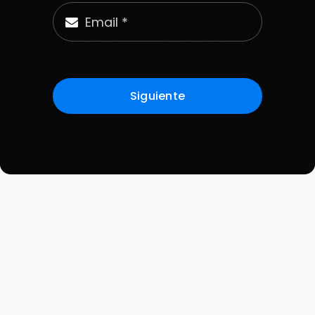
alcanzado [...]
By
admin
|
febrero 8, 2025
|
Uncategorized
|
0
Comments
Read More
Siguiente